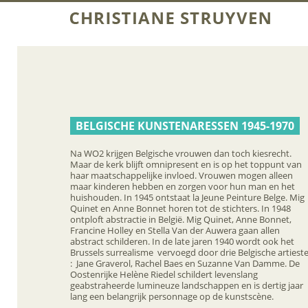
BELGISCHE KUNSTENARESSEN 1945-1970
Na WO2 krijgen Belgische vrouwen dan toch kiesrecht.
Maar de kerk blijft omnipresent en is op het toppunt van
haar maatschappelijke invloed. Vrouwen mogen alleen
maar kinderen hebben en zorgen voor hun man en het
huishouden. In 1945 ontstaat la Jeune Peinture Belge. Mig
Quinet en Anne Bonnet horen tot de stichters. In 1948
ontploft abstractie in België. Mig Quinet, Anne Bonnet,
Francine Holley en Stella Van der Auwera gaan allen
abstract schilderen. In de late jaren 1940 wordt ook het
Brussels surrealisme vervoegd door drie Belgische artiest
: Jane Graverol, Rachel Baes en Suzanne Van Damme. De
Oostenrijke Helène Riedel schildert levenslang
geabstraheerde lumineuze landschappen en is dertig jaar
lang een belangrijk personnage op de kunstscène.